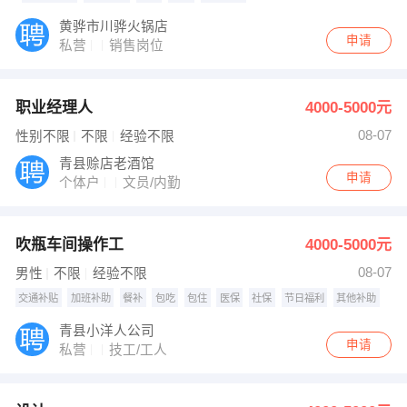
黄骅市川骅火锅店
申请
私营
销售岗位
职业经理人
4000-5000元
08-07
性别不限
不限
经验不限
青县赊店老酒馆
申请
个体户
文员/内勤
吹瓶车间操作工
4000-5000元
08-07
男性
不限
经验不限
交通补贴
加班补助
餐补
包吃
包住
医保
社保
节日福利
其他补助
青县小洋人公司
申请
私营
技工/工人