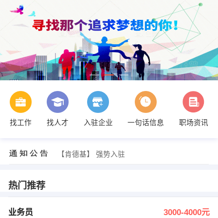
找工作
找人才
入驻企业
一句话信息
职场资讯
发布 [吹瓶车间操作工 ] 招聘信息
【张涛】 强势入驻
【青县抱月阁足浴服务馆】 强势入驻
【肯德基】 强势入驻
【敏华家具中国有限公司】 强势入驻
【天津道科包装材料有限公司】 强势入驻
发布 [业务员 ] 招聘信息
热门推荐
发布 [幼儿园教师 ] 招聘信息
发布 [业务员/团长 ] 招聘信息
发布 [职业经理人 ] 招聘信息
业务员
3000-4000元