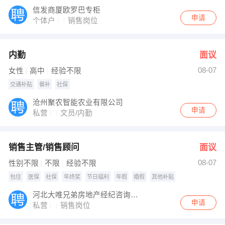
信发商厦欧罗巴专柜
申请
个体户
销售岗位
内勤
面议
08-07
女性
高中
经验不限
交通补贴
餐补
社保
沧州聚农智能农业有限公司
申请
私营
文员/内勤
销售主管/销售顾问
面议
08-07
性别不限
不限
经验不限
包住
医保
社保
年终奖
节日福利
年假
婚假
其他补贴
河北大唯兄弟房地产经纪咨询有限公司
申请
私营
销售岗位