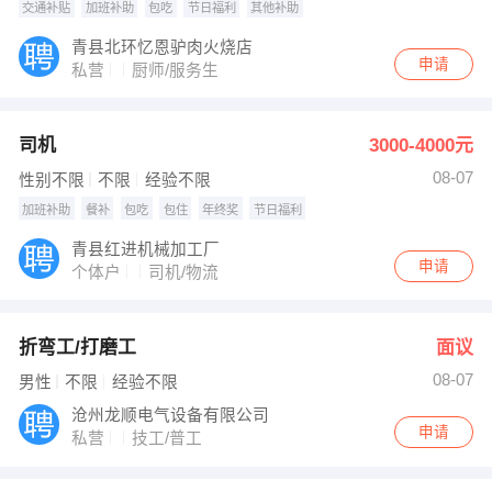
交通补贴
加班补助
包吃
节日福利
其他补助
青县北环忆恩驴肉火烧店
申请
私营
厨师/服务生
司机
3000-4000元
08-07
性别不限
不限
经验不限
加班补助
餐补
包吃
包住
年终奖
节日福利
青县红进机械加工厂
申请
个体户
司机/物流
折弯工/打磨工
面议
08-07
男性
不限
经验不限
沧州龙顺电气设备有限公司
申请
私营
技工/普工