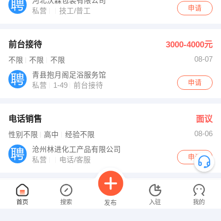
河北沃森包装有限公司
申请
私营
技工/普工
前台接待
3000-4000元
08-07
不限
不限
不限
青县抱月阁足浴服务馆
申请
私营
1-49
前台接待
电话销售
面议
08-06
性别不限
高中
经验不限
沧州林进化工产品有限公司
申请
私营
电话/客服
司机
面议
首页
搜索
入驻
我的
发布
08-06
性别不限
高中
经验不限