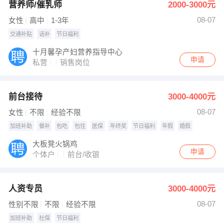
营养师/催乳师
2000-3000元
08-07
女性
高中
1-3年
交通补贴
话补
节日福利
十月馨孕产妇营养指导中心
申请
私营
销售岗位
前台接待
3000-4000元
08-07
女性
不限
经验不限
加班补助
餐补
包吃
包住
医保
年终奖
节日福利
年假
婚假
大板凳火锅鸡
申请
个体户
前台/收银
人资专员
3000-4000元
08-07
性别不限
不限
经验不限
加班补助
社保
节日福利