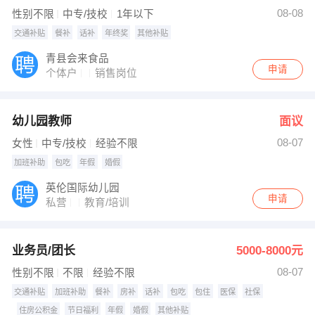
发布 [吹瓶车间操作工 ] 招聘信息
08-08
性别不限
中专/技校
1年以下
【张涛】 强势入驻
交通补贴
餐补
话补
年终奖
其他补贴
青县会来食品
申请
个体户
销售岗位
幼儿园教师
面议
08-07
女性
中专/技校
经验不限
加班补助
包吃
年假
婚假
英伦国际幼儿园
申请
私营
教育/培训
业务员/团长
5000-8000元
08-07
性别不限
不限
经验不限
交通补贴
加班补助
餐补
房补
话补
包吃
包住
医保
社保
住房公积金
节日福利
年假
婚假
其他补贴