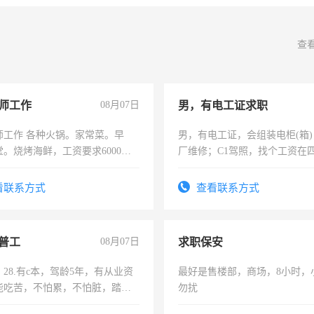
查
师工作
08月07日
男，有电工证求职
师工作 各种火锅。家常菜。早
男，有电工证，会组装电柜(箱
。烧烤海鲜，工资要求6000以
厂维修；C1驾照，找个工资在
上，枣强县以外需要有住宿，
电话
看联系方式
查看联系方式
普工
08月07日
求职保安
28.有c本，驾龄5年，有从业资
最好是售楼部，商场，8小时，
能吃苦，不怕累，不怕脏，踏
勿扰
求稳定工作一份，保险不干