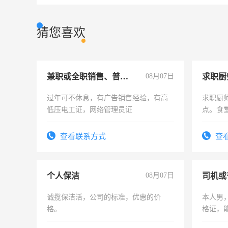
猜您喜欢
兼职或全职销售、普工、维修
08月07日
求职厨
过年可不休息，有广告销售经验，有高
求职厨
低压电工证，网络管理员证
点。食堂
上
查看联系方式
查
个人保洁
08月07日
司机或
诚揽保洁活，公司的标准，优惠的价
本人男，
格。
格证，
实，需