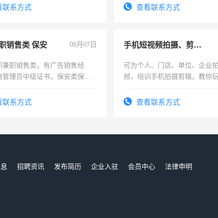
看联系方式
查看联系方式
职销售类 保安
08月07日
手机短视频拍摄、剪辑、抖音快手
职兼职销售类，有广告销售经
可为个人、门店、单位、企业
络管理员中级证书，保安类保安
频，培训手机拍摄剪辑，教你
形象岗或幼儿园保安，维修水电
可为个人、门店、单位、企业
压电工证和十几年工作经验
频，培训手机拍摄剪辑，教你
看联系方式
查看联系方式
音！你也可以成为拍摄达人！
成为拍摄达人！
信息
招聘资讯
发布简历
企业入驻
会员中心
法律申明
们