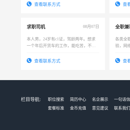
查看联系方式
查
求职司机
08月07日
全职兼
本人男，24岁有c1证，驾龄两年。想求
各类全
一个年后开货车的工作，能吃苦，不怕
验，网
加班。
队长，
有高低
查看联系方式
查
栏目导航:
职位搜索
简历中心
名企展示
一句话
套餐标准
金币充值
意见建议
联系我