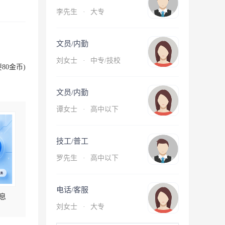
李先生
·
大专
文员/内勤
刘女士
·
中专/技校
80金币)
文员/内勤
谭女士
·
高中以下
技工/普工
罗先生
·
高中以下
电话/客服
息
刘女士
·
大专