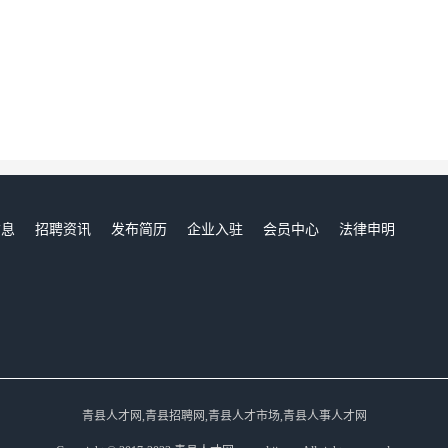
信息
招聘资讯
发布简历
企业入驻
会员中心
法律申明
们
青县人才网,青县招聘网,青县人才市场,青县人事人才网